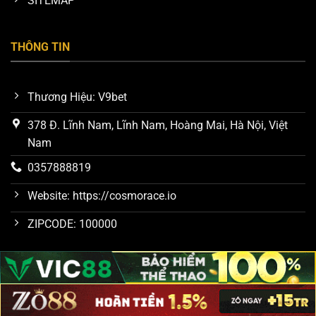
SITEMAP
THÔNG TIN
Thương Hiệu: V9bet
378 Đ. Lĩnh Nam, Lĩnh Nam, Hoàng Mai, Hà Nội, Việt
Nam
0357888819
Website: https://cosmorace.io
ZIPCODE: 100000
Copyright 2026 ©
V9bet - Nhà cái V9bet Uy Tín