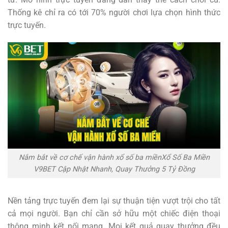
Thống kê chỉ ra có tới 70% người chơi lựa chọn hình thức
trực tuyến.
Nắm bắt về cơ chế vận hành xổ số ba miềnXổ Số Ba Miền
V9BET Cập Nhật Nhanh, Quay Thưởng 5 Tỷ Đồng
Nền tảng trực tuyến đem lại sự thuận tiện vượt trội cho tất
cả mọi người. Bạn chỉ cần sở hữu một chiếc điện thoại
thông minh kết nối mạng. Mọi kết quả quay thưởng đều