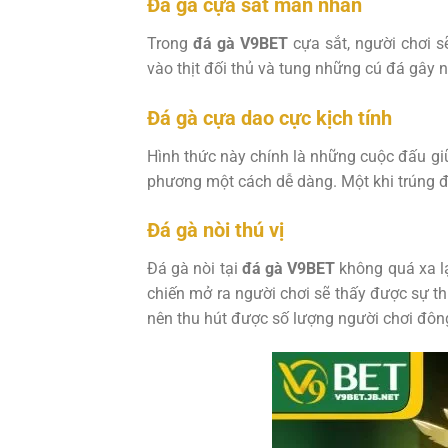
Đá gà cựa sắt mãn nhãn
Trong
đá gà V9BET
cựa sắt, người chơi s
vào thịt đối thủ và tung những cú đá gây
Đá gà cựa dao cực kịch tính
Hình thức này chính là những cuộc đấu giữ
phương một cách dễ dàng. Một khi trúng đò
Đá gà nòi thú vị
Đá gà nòi tại
đá gà V9BET
không quá xa lạ
chiến mở ra người chơi sẽ thấy được sự th
nên thu hút được số lượng người chơi đôn