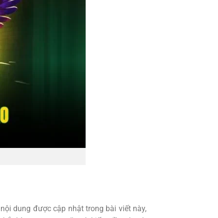
ội dung được cập nhật trong bài viết này,