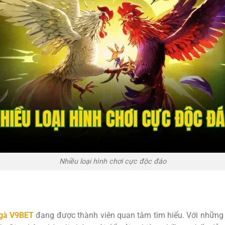
Nhiều loại hình chơi cực độc đáo
gà V9BET
đang được thành viên quan tâm tìm hiểu. Với những n