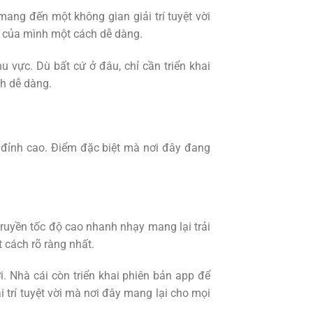
ng đến một không gian giải trí tuyệt vời
í của mình một cách dễ dàng.
hu vực. Dù bất cứ ở đâu, chỉ cần triển khai
ch dễ dàng.
u đỉnh cao. Điểm đặc biệt mà nơi đây đang
truyền tốc độ cao nhanh nhạy mang lại trải
 cách rõ ràng nhất.
i. Nhà cái còn triển khai phiên bản app để
i trí tuyệt vời mà nơi đây mang lại cho mọi