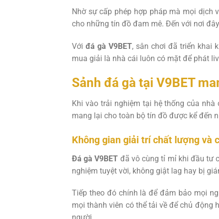
Nhờ sự cấp phép hợp pháp mà mọi dịch vụ
cho những tín đồ đam mê. Đến với nơi đây,
Với
đá gà V9BET
, sân chơi đã triển khai
mua giải là nhà cái luôn có mặt để phát li
Sảnh đá gà tại V9BET ma
Khi vào trải nghiệm tại hệ thống của nhà
mang lại cho toàn bộ tín đồ được kể đến n
Không gian giải trí chất lượng và 
Đá gà V9BET
đã vô cùng tỉ mỉ khi đầu tư 
nghiệm tuyệt vời, không giật lag hay bị g
Tiếp theo đó chính là để đảm bảo mọi ngườ
mọi thành viên có thể tải về để chủ động h
người.