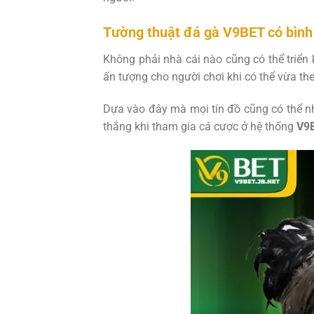
Tường thuật đá gà V9BET có bình 
Không phải nhà cái nào cũng có thể triển
ấn tượng cho người chơi khi có thể vừa th
Dựa vào đây mà mọi tín đồ cũng có thể n
thắng khi tham gia cá cược ở hệ thống
V9