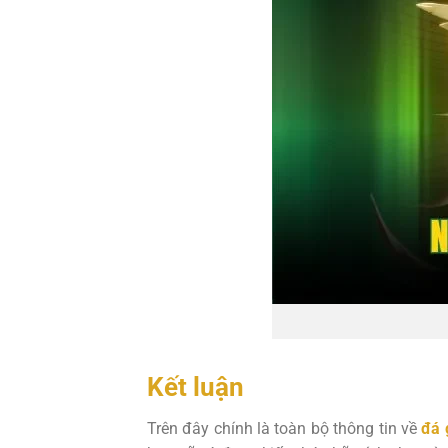
Kết luận
Trên đây chính là toàn bộ thông tin về
đá 