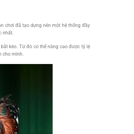
Sân chơi đã tạo dựng nên một hệ thống đầy
c nhất.
ắt kèo. Từ đó có thể nâng cao được tỷ lệ
n cho mình.