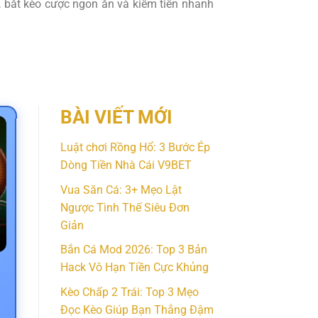
, bắt kèo cược ngon ăn và kiếm tiền nhanh
BÀI VIẾT MỚI
Luật chơi Rồng Hổ: 3 Bước Ép
Dòng Tiền Nhà Cái V9BET
Vua Săn Cá: 3+ Mẹo Lật
Ngược Tình Thế Siêu Đơn
Giản
Bắn Cá Mod 2026: Top 3 Bản
Hack Vô Hạn Tiền Cực Khủng
Kèo Chấp 2 Trái: Top 3 Mẹo
Đọc Kèo Giúp Bạn Thắng Đậm