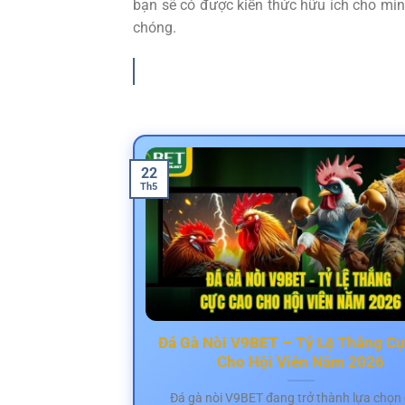
bạn sẽ có được kiến thức hữu ích cho mìn
chóng.
22
Th5
Đá Gà Nòi V9BET – Tỷ Lệ Thắng Cự
Cho Hội Viên Năm 2026
Đá gà nòi V9BET đang trở thành lựa chọn