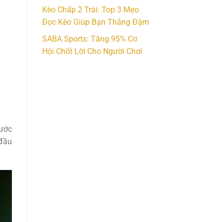
Kèo Chấp 2 Trái: Top 3 Mẹo
Đọc Kèo Giúp Bạn Thắng Đậm
SABA Sports: Tăng 95% Cơ
Hội Chốt Lời Cho Người Chơi
rước
 đầu