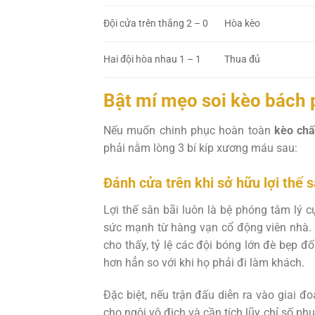
Đội cửa trên thắng 2 – 0
Hòa kèo
Hai đội hòa nhau 1 – 1
Thua đủ
Bật mí mẹo soi kèo bách 
Nếu muốn chinh phục hoàn toàn
kèo chấ
phải nằm lòng 3 bí kíp xương máu sau:
Đánh cửa trên khi sở hữu lợi thế 
Lợi thế sân bãi luôn là bệ phóng tâm lý 
sức mạnh từ hàng vạn cổ động viên nhà. 
cho thấy, tỷ lệ các đội bóng lớn đè bẹp đố
hơn hẳn so với khi họ phải đi làm khách.
Đặc biệt, nếu trận đấu diễn ra vào giai đ
cho ngôi vô địch và cần tích lũy chỉ số 