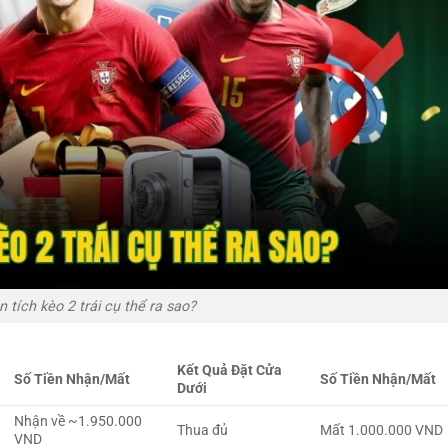
 tích kèo 2 trái cụ thể ra sao?
Kết Quả Đặt Cửa
Số Tiền Nhận/Mất
Số Tiền Nhận/Mất
Dưới
Nhận về ~1.950.000
Thua đủ
Mất 1.000.000 VND
VND