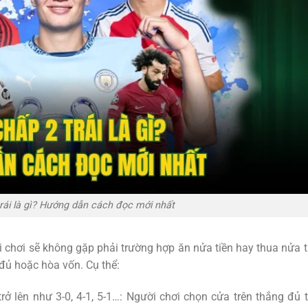
rái là gì? Hướng dẫn cách đọc mới nhất
i chơi sẽ không gặp phải trường hợp ăn nửa tiền hay thua nửa t
 đủ hoặc hòa vốn. Cụ thể:
rở lên như 3-0, 4-1, 5-1…: Người chơi chọn cửa trên thắng đủ t