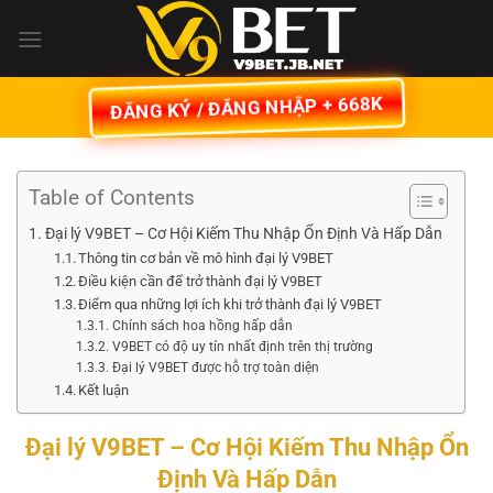
Bỏ
qua
nội
dung
ĐĂNG KÝ / ĐĂNG NHẬP + 668K
Table of Contents
Đại lý V9BET – Cơ Hội Kiếm Thu Nhập Ổn Định Và Hấp Dẫn
Thông tin cơ bản về mô hình đại lý V9BET
Điều kiện cần để trở thành đại lý V9BET
Điểm qua những lợi ích khi trở thành đại lý V9BET
Chính sách hoa hồng hấp dẫn
V9BET có độ uy tín nhất định trên thị trường
Đại lý V9BET được hỗ trợ toàn diện
Kết luận
Đại lý V9BET – Cơ Hội Kiếm Thu Nhập Ổn
Định Và Hấp Dẫn