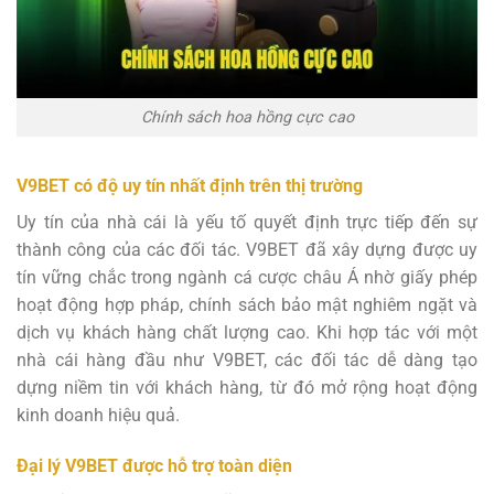
Chính sách hoa hồng cực cao
V9BET có độ uy tín nhất định trên thị trường
Uy tín của nhà cái là yếu tố quyết định trực tiếp đến sự
thành công của các đối tác. V9BET đã xây dựng được uy
tín vững chắc trong ngành cá cược châu Á nhờ giấy phép
hoạt động hợp pháp, chính sách bảo mật nghiêm ngặt và
dịch vụ khách hàng chất lượng cao. Khi hợp tác với một
nhà cái hàng đầu như V9BET, các đối tác dễ dàng tạo
dựng niềm tin với khách hàng, từ đó mở rộng hoạt động
kinh doanh hiệu quả.
Đại lý V9BET được hỗ trợ toàn diện