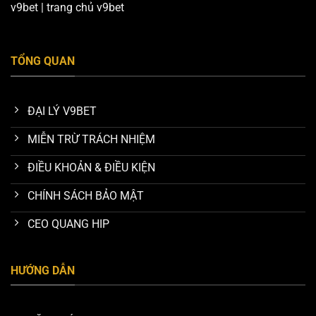
v9bet | trang chủ v9bet
TỔNG QUAN
ĐẠI LÝ V9BET
MIỄN TRỪ TRÁCH NHIỆM
ĐIỀU KHOẢN & ĐIỀU KIỆN
CHÍNH SÁCH BẢO MẬT
CEO QUANG HIP
HƯỚNG DẪN