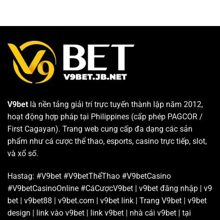
V9bet
là nền tảng giải trí trực tuyến thành lập năm 2012,
hoạt động hợp pháp tại Philippines (cấp phép PAGCOR /
First Cagayan). Trang web cung cấp đa dạng các sản
phẩm như cá cược thể thao, esports, casino trực tiếp, slot,
và xổ số.
Hastag: #V9bet #V9betThểThao #V9betCasino
#V9betCasinoOnline #CáCượcV9bet | v9bet đăng nhập | v9
bet | v9bet88 | v9bet.com | v9bet link | Trang V9bet | v9bet
design | link vào v9bet | link v9bet | nhà cái v9bet | tại