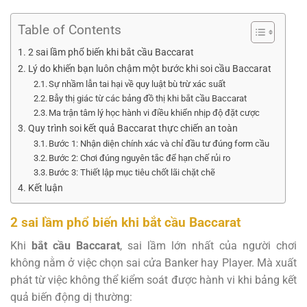
Table of Contents
2 sai lầm phổ biến khi bắt cầu Baccarat
Lý do khiến bạn luôn chậm một bước khi soi cầu Baccarat
Sự nhầm lẫn tai hại về quy luật bù trừ xác suất
Bẫy thị giác từ các bảng đồ thị khi bắt cầu Baccarat
Ma trận tâm lý học hành vi điều khiển nhịp độ đặt cược
Quy trình soi kết quả Baccarat thực chiến an toàn
Bước 1: Nhận diện chính xác và chỉ đầu tư đúng form cầu
Bước 2: Chơi đúng nguyên tắc để hạn chế rủi ro
Bước 3: Thiết lập mục tiêu chốt lãi chặt chẽ
Kết luận
2 sai lầm phổ biến khi bắt cầu Baccarat
Khi
bắt cầu Baccarat
, sai lầm lớn nhất của người chơi
không nằm ở việc chọn sai cửa Banker hay Player. Mà xuất
phát từ việc không thể kiểm soát được hành vi khi bảng kết
quả biến động dị thường: