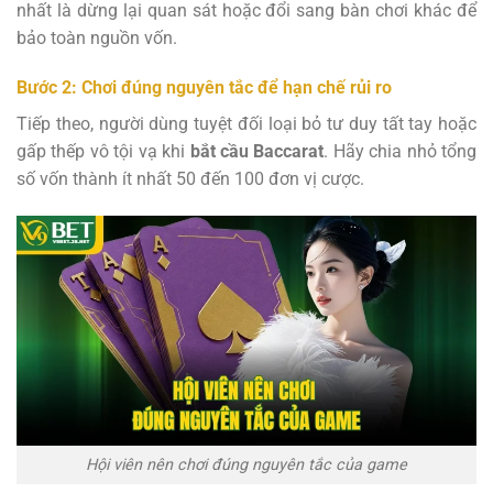
nhất là dừng lại quan sát hoặc đổi sang bàn chơi khác để
bảo toàn nguồn vốn.
Bước 2: Chơi đúng nguyên tắc để hạn chế rủi ro
Tiếp theo, người dùng tuyệt đối loại bỏ tư duy tất tay hoặc
gấp thếp vô tội vạ khi
bắt cầu Baccarat
. Hãy chia nhỏ tổng
số vốn thành ít nhất 50 đến 100 đơn vị cược.
Hội viên nên chơi đúng nguyên tắc của game