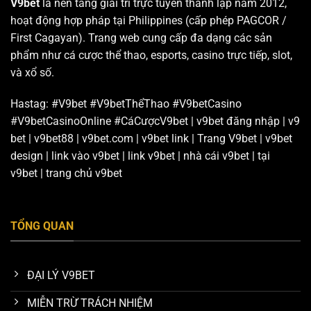
V9bet
là nền tảng giải trí trực tuyến thành lập năm 2012,
hoạt động hợp pháp tại Philippines (cấp phép PAGCOR /
First Cagayan). Trang web cung cấp đa dạng các sản
phẩm như cá cược thể thao, esports, casino trực tiếp, slot,
và xổ số.
Hastag: #V9bet #V9betThểThao #V9betCasino
#V9betCasinoOnline #CáCượcV9bet | v9bet đăng nhập | v9
bet | v9bet88 | v9bet.com | v9bet link | Trang V9bet | v9bet
design | link vào v9bet | link v9bet | nhà cái v9bet | tại
v9bet | trang chủ v9bet
TỔNG QUAN
ĐẠI LÝ V9BET
MIỄN TRỪ TRÁCH NHIỆM