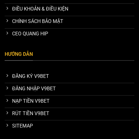
ĐIỀU KHOẢN & ĐIỀU KIỆN
CHÍNH SÁCH BẢO MẬT
CEO QUANG HIP
HƯỚNG DẪN
ĐĂNG KÝ V9BET
ĐĂNG NHẬP V9BET
NẠP TIỀN V9BET
RÚT TIỀN V9BET
SITEMAP