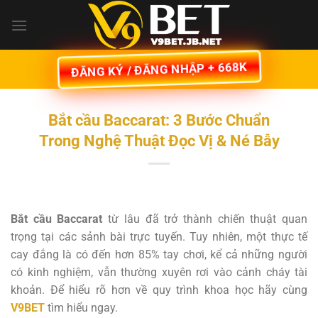
Bỏ
qua
nội
dung
ĐĂNG KÝ / ĐĂNG NHẬP + 668K
Bắt cầu Baccarat: 3 Bước Chuẩn
Trong Nghệ Thuật Đọc Vị & Né Bẫy
Bắt cầu Baccarat
từ lâu đã trở thành chiến thuật quan
trọng tại các sảnh bài trực tuyến. Tuy nhiên, một thực tế
cay đắng là có đến hơn 85% tay chơi, kể cả những người
có kinh nghiệm, vẫn thường xuyên rơi vào cảnh cháy tài
khoản. Để hiểu rõ hơn về quy trình khoa học hãy cùng
V9BET
tìm hiểu ngay.