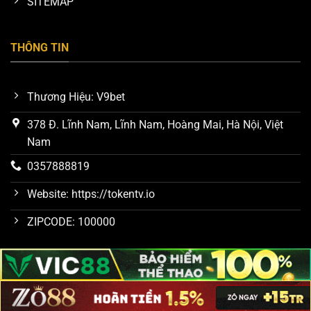
SITEMAP
THÔNG TIN
Thương Hiệu: V9bet
378 Đ. Lĩnh Nam, Lĩnh Nam, Hoàng Mai, Hà Nội, Việt
Nam
0357888819
Website: https://tokentv.io
ZIPCODE: 100000
Copyright 2026 ©
V9bet - Nhà cái V9bet Uy Tín