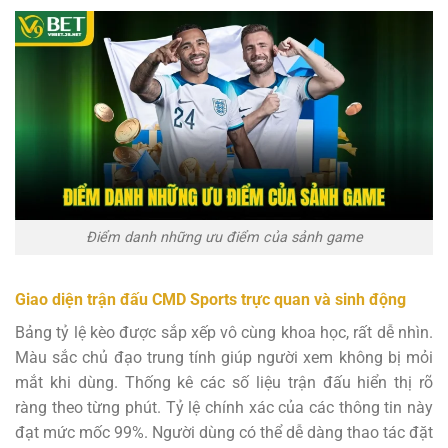
Điểm danh những ưu điểm của sảnh game
Giao diện trận đấu CMD Sports trực quan và sinh động
Bảng tỷ lệ kèo được sắp xếp vô cùng khoa học, rất dễ nhìn.
Màu sắc chủ đạo trung tính giúp người xem không bị mỏi
mắt khi dùng. Thống kê các số liệu trận đấu hiển thị rõ
ràng theo từng phút. Tỷ lệ chính xác của các thông tin này
đạt mức mốc 99%. Người dùng có thể dễ dàng thao tác đặt