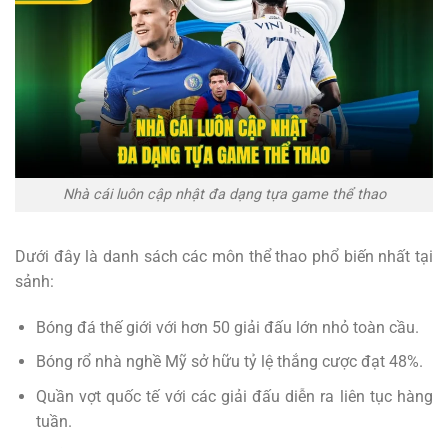
Nhà cái luôn cập nhật đa dạng tựa game thể thao
Dưới đây là danh sách các môn thể thao phổ biến nhất tại
sảnh:
Bóng đá thế giới với hơn 50 giải đấu lớn nhỏ toàn cầu.
Bóng rổ nhà nghề Mỹ sở hữu tỷ lệ thắng cược đạt 48%.
Quần vợt quốc tế với các giải đấu diễn ra liên tục hàng
tuần.