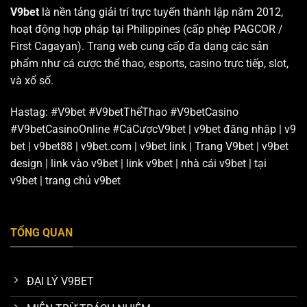
V9bet
là nền tảng giải trí trực tuyến thành lập năm 2012,
hoạt động hợp pháp tại Philippines (cấp phép PAGCOR /
First Cagayan). Trang web cung cấp đa dạng các sản
phẩm như cá cược thể thao, esports, casino trực tiếp, slot,
và xổ số.
Hastag: #V9bet #V9betThểThao #V9betCasino
#V9betCasinoOnline #CáCượcV9bet | v9bet đăng nhập | v9
bet | v9bet88 | v9bet.com | v9bet link | Trang V9bet | v9bet
design | link vào v9bet | link v9bet | nhà cái v9bet | tại
v9bet | trang chủ v9bet
TỔNG QUAN
ĐẠI LÝ V9BET