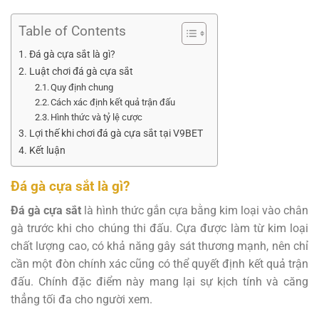
Table of Contents
Đá gà cựa sắt là gì?
Luật chơi đá gà cựa sắt
Quy định chung
Cách xác định kết quả trận đấu
Hình thức và tỷ lệ cược
Lợi thế khi chơi đá gà cựa sắt tại V9BET
Kết luận
Đá gà cựa sắt là gì?
Đá gà cựa sắt
là hình thức gắn cựa bằng kim loại vào chân
gà trước khi cho chúng thi đấu. Cựa được làm từ kim loại
chất lượng cao, có khả năng gây sát thương mạnh, nên chỉ
cần một đòn chính xác cũng có thể quyết định kết quả trận
đấu. Chính đặc điểm này mang lại sự kịch tính và căng
thẳng tối đa cho người xem.