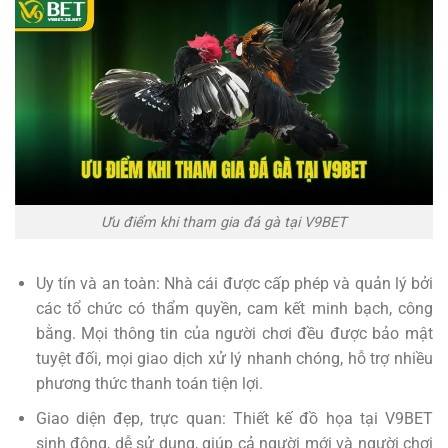
Ưu điểm khi tham gia đá gà tại V9BET
Uy tín và an toàn: Nhà cái được cấp phép và quản lý bởi
các tổ chức có thẩm quyền, cam kết minh bạch, công
bằng. Mọi thông tin của người chơi đều được bảo mật
tuyệt đối, mọi giao dịch xử lý nhanh chóng, hỗ trợ nhiều
phương thức thanh toán tiện lợi.
Giao diện đẹp, trực quan: Thiết kế đồ họa tại V9BET
sinh động, dễ sử dụng, giúp cả người mới và người chơi