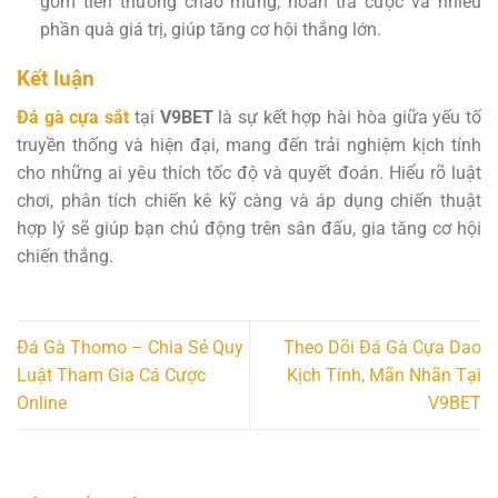
gồm tiền thưởng chào mừng, hoàn trả cược và nhiều
phần quà giá trị, giúp tăng cơ hội thắng lớn.
Kết luận
Đá gà cựa sắt
tại
V9BET
là sự kết hợp hài hòa giữa yếu tố
truyền thống và hiện đại, mang đến trải nghiệm kịch tính
cho những ai yêu thích tốc độ và quyết đoán. Hiểu rõ luật
chơi, phân tích chiến kê kỹ càng và áp dụng chiến thuật
hợp lý sẽ giúp bạn chủ động trên sân đấu, gia tăng cơ hội
chiến thắng.
Đá Gà Thomo – Chia Sẻ Quy
Theo Dõi Đá Gà Cựa Dao
Luật Tham Gia Cá Cược
Kịch Tính, Mãn Nhãn Tại
Online
V9BET