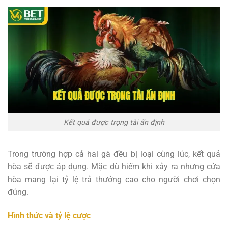
Kết quả được trọng tài ấn định
Trong trường hợp cả hai gà đều bị loại cùng lúc, kết quả
hòa sẽ được áp dụng. Mặc dù hiếm khi xảy ra nhưng cửa
hòa mang lại tỷ lệ trả thưởng cao cho người chơi chọn
đúng.
Hình thức và tỷ lệ cược