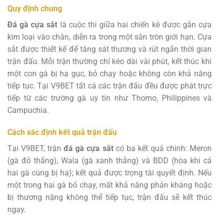
Quy định chung
Đá gà cựa sắt
là cuộc thi giữa hai chiến kê được gắn cựa
kim loại vào chân, diễn ra trong một sân tròn giới hạn. Cựa
sắt được thiết kế để tăng sát thương và rút ngắn thời gian
trận đấu. Mỗi trận thường chỉ kéo dài vài phút, kết thúc khi
một con gà bị hạ gục, bỏ chạy hoặc không còn khả năng
tiếp tục. Tại V9BET tất cả các trận đấu đều được phát trực
tiếp từ các trường gà uy tín như Thomo, Philippines và
Campuchia.
Cách xác định kết quả trận đấu
Tại V9BET, trận
đá gà cựa sắt
có ba kết quả chính: Meron
(gà đỏ thắng), Wala (gà xanh thắng) và BDD (hòa khi cả
hai gà cùng bị hạ); kết quả được trọng tài quyết định. Nếu
một trong hai gà bỏ chạy, mất khả năng phản kháng hoặc
bị thương nặng không thể tiếp tục, trận đấu sẽ kết thúc
ngay.